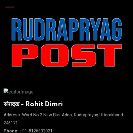
संपादक - Rohit Dimri
Address: Ward No.2 New Bus Adda, Rudraprayag Uttarakhand
246171
Phone:
+91-8126832021