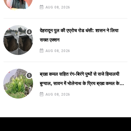
AUG 08, 2026
देहरादून पुल की एप्रोच रोड धंसी: शासन ने लिया
सख्त एक्शन
AUG 08, 2026
ब्रह्म कमल सहित रंग-बिरंगे पुष्पों से सजे हिमालयी
बुग्याल, सावन में भोलेनाथ के प्रिय ब्रह्म कमल के
खिलने से बढ़ी प्राकृतिक छटा, मखमली घास पर बिखरे
AUG 08, 2026
पुष्पों ने लगाया सुंदरता में चार चांद