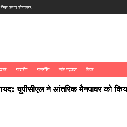
खुद बीमार, इलाज की दरकार,
खबरें
राष्ट्रीय
राजनीति
जांच पढ़ताल
बिहार
 कवायद: यूपीसीएल ने आंतरिक मैनपावर को किय