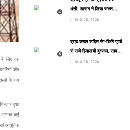
धंसी: शासन ने लिया सख्त
एक्शन
AUG 08, 2026
ब्रह्म कमल सहित रंग-बिरंगे पुष्पों
से सजे हिमालयी बुग्याल, सावन
े के लिए एक
में भोलेनाथ के प्रिय ब्रह्म कमल
AUG 08, 2026
िकारियों और
के खिलने से बढ़ी प्राकृतिक
छटा, मखमली घास पर बिखरे
 झंडी के बाद
पुष्पों ने लगाया सुंदरता में चार
चांद
 विस्तार हुआ
के अलावा कई
 जैसी आधुनिक